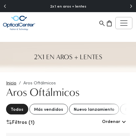
">
2x1 en aros + lentes
2X1 EN AROS + LENTES
Inicio
Aros Oftálmicos
Aros Oftálmicos
Todos
Más vendidos
Nuevo lanzamiento
Mejo
Ordenar
Filtros (1)