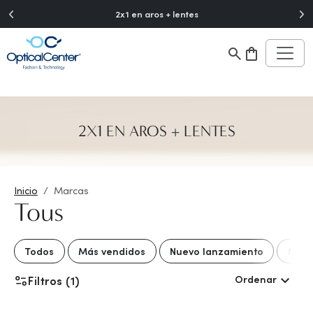
">
2x1 en aros + lentes
2X1 EN AROS + LENTES
Inicio
Marcas
Tous
Todos
Más vendidos
Nuevo lanzamiento
Mejo
Ordenar
Filtros (1)