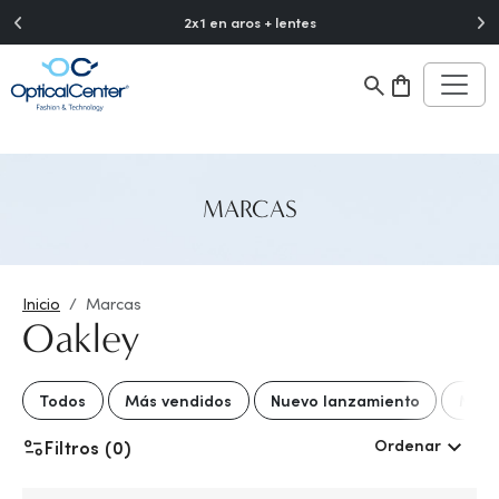
">
2x1 en aros + lentes
MARCAS
Inicio
Marcas
Oakley
Todos
Más vendidos
Nuevo lanzamiento
Mejo
Ordenar
Filtros (0)