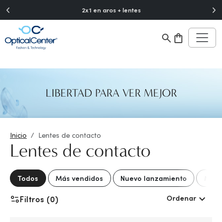
">
2x1 en aros + lentes
Desc
LIBERTAD PARA VER MEJOR
Inicio
Lentes de contacto
Lentes de contacto
Todos
Más vendidos
Nuevo lanzamiento
Mejo
Ordenar
Filtros (0)