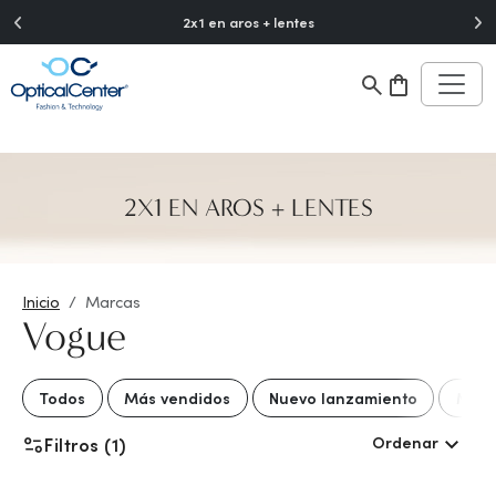
">
2x1 en aros + lentes
2X1 EN AROS + LENTES
Inicio
Marcas
Vogue
Todos
Más vendidos
Nuevo lanzamiento
Mejo
Ordenar
Filtros (1)