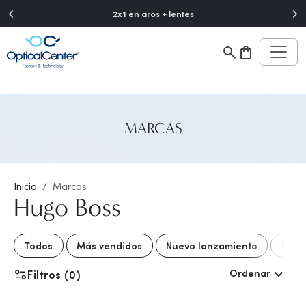
">
2x1 en aros + lentes
MARCAS
Inicio
Marcas
Hugo Boss
Todos
Más vendidos
Nuevo lanzamiento
Mejo
Ordenar
Filtros (0)