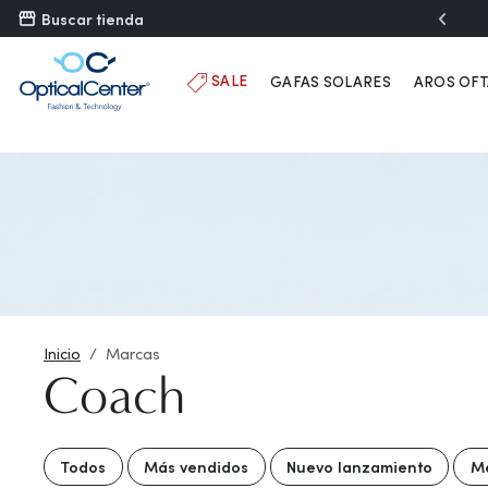
">
Buscar tienda
SALE
GAFAS SOLARES
AROS OF
Inicio
Marcas
Coach
Todos
Más vendidos
Nuevo lanzamiento
Me